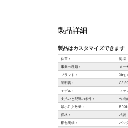
製品詳細
製品はカスタマイズできます
位置：
海塩
事業の種類：
メー
ブランド：
Xin
証明書：
CEI
モデル：
ファ
支払いと配達の条件：
作成
最小注文数量：
500k
価格：
相談
梱包明細：
バッ