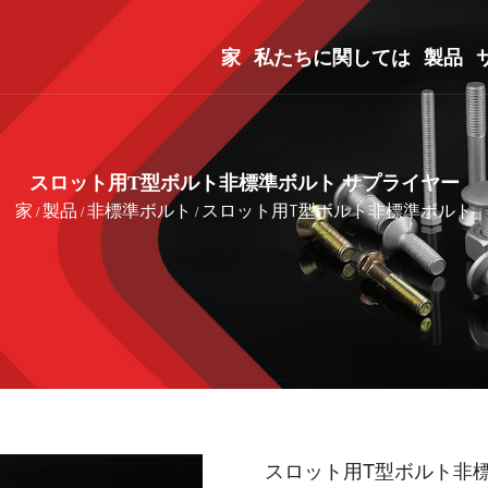
家
私たちに関しては
製品
スロット用T型ボルト非標準ボルト サプライヤー
家
製品
非標準ボルト
スロット用T型ボルト非標準ボルト
/
/
/
スロット用T型ボルト非