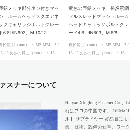
亜鉛メッキ部分ネジ付きマッ
黄色の亜鉛メッキ、長炭素鋼
シュルームヘッドスクエアネ
フルスレッドマッシュルーム
ックキャリッジボルトグレー
ヘッドキャリッジボルトグレ
ド6.8DIN603、M 10/12
ード4.8 DIN603、M 6/8
直径範囲（mm） ： M5-M24、3 /
直径範囲（mm） ： M5-M24、3 /
-1 ' 長さの範囲（mm） ： 16-
16-1 ' 長さの範囲（mm） ： 16-
600、1'&#...
600、1'&#...
ngファスナーについて
Haiyan Xinglong Fastene
れはプロの中国です。
OEM/
ルト サプライヤー
貿易省によ
業。技術、設備の変革、ワーク