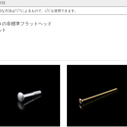
30日
的な方法はT/Tによるもので、L/Cも使用できます。
きの非標準フラットヘッド
ルト