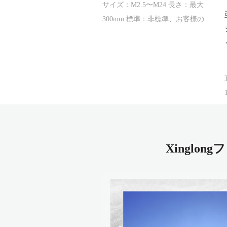
サイズ：M2.5〜M24 長さ：最大
メッキ、ミニフィリップ
300mm 標準：非標準、お客様の図
べ頭セキュリティ小ネ
面として製造可能 材質::炭素鋼、
レード4.8、Din7985
ステンレス鋼、真ちゅ...
M12
16
Xinglo