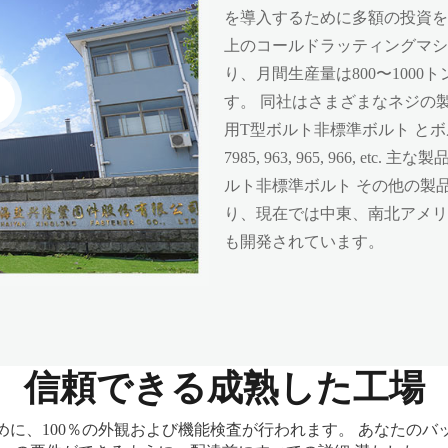
を導入するために多額の投資を行
上のコールドラッティングマシ
り、月間生産量は800〜1000ト
す。 同社はさまざまなネジの製
用T型ボルト非標準ボルト とボルト, そ
7985, 963, 965, 966, et
ルト非標準ボルト その他の製
り、現在では中東、南北アメリ
も開発されています。
信頼できる成熟した工場
めに、100％の外観および機能検査が行われます。 あなたのバ