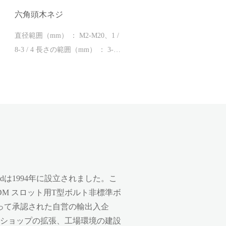
六角頭木ネジ
六角頭木ネジ亜鉛メッキ
M2M3M4 M5 M6 M8 M10
直径範囲（mm） ： M2-M20、1 /
8-3 / 4 長さの範囲（mm） ： 3-
直径範囲（mm） ： M2-M20、1 /
300、1 /2-12'
8-3 / 4 長さの範囲（mm） ： 3-
300、1 /2-12'
r Co.、Ltdは1994年に設立されました。こ
ODM スロット用T型ボルト非標準ボ
って承認された自営の輸出入企
ショップの拡張、工場環境の建設