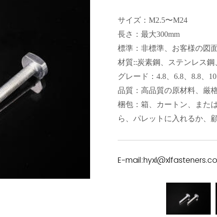
サイズ：M2.5〜M24
長さ：最大300mm
標準：非標準、お客様の図
材質::炭素鋼、ステンレス
グレード：4.8、6.8、8.8、10.
品質：高品質の原材料、厳
梱包：箱、カートン、また
ら、パレットに入れるか、
E-mail:hyxl@xlfasteners.c