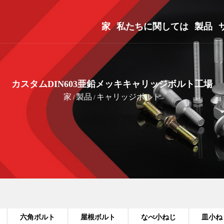
家
私たちに関しては
製品
カスタムDIN603亜鉛メッキキャリッジボルト工場
家
製品
キャリッジボルト
/
/
六角ボルト
屋根ボルト
なべ小ねじ
皿小ね