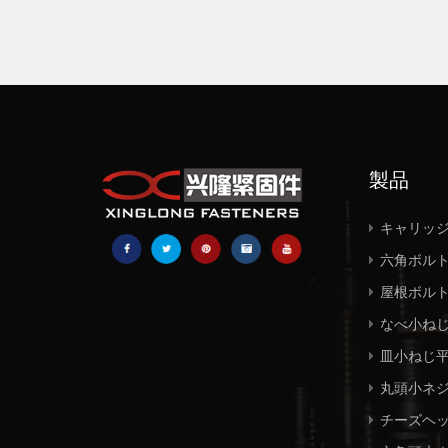
製品
キャリッ
六角ボル
屋根ボル
なべ小ね
皿小ねじ
丸頭小ネ
チーズヘ