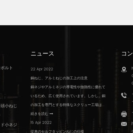
ニュース
コン
ジボルト
22 Apr 2022
ト
銅ねじ、アルミねじの加工上の注意
ト
銅ネジやアルミネジの導電性や放熱性に優れて
じ
いるため、広く使用されています。しかし、銅
の加工を専門とする特殊なスクリュー工場は...
平頭小ねじ
続きを読む
ジ
15 Apr 2022
ッド小ネジ
従来のセルフタッピンねじの仕様