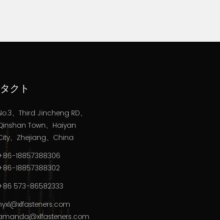
タクト
No.3、Third Jincheng RD、
Qinshan Town、Haiyan
City、Zhejiang、China
+86-18857388306
+86-18857388302
+86 573-86582333
hyxl@xlfasteners.com
amanda@xlfasteners.com