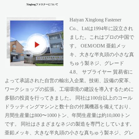
Xinglongファスナーについて
Haiyan Xinglong Fastener
Co.、Ltdは1994年に設立され
ました。これはプロの中国で
す。
OEM/ODM 亜鉛メッ
キ、大きな半丸頭の小さな真
ちゅう製ネジ、グレード
4.8、 サプライヤー
貿易省に
よって承認された自営の輸出入企業。技術、設備の変革、
ワークショップの拡張、工場環境の建設を導入するために
多額の投資を行ってきました。 同社は100台以上のコール
ドラッティングマシンと数十台の付属機器を備えており、
月間生産量は800〜1000トン、年間生産量は約10,000トン
です。 同社はさまざまなネジの製造を専門としています,
亜鉛メッキ、大きな半丸頭の小さな真ちゅう製ネジ、グレ