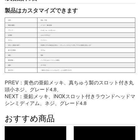
製品はカスタマイズできます
位置：
海塩、中国
事業の種類：
メーカー、輸出業者
ブランド：
Xinglong、OEM＆ODM
証明書：
CEISO9001など
モデル：
ファスナー
支払いと配達の条件：
作成前に30％の保証金を支払い、ドキュメントのコピーに対して70％の残高を支払います
最小注文数量：
500kg
価格：
相談
梱包明細：
バッグまたはボックスによる梱包
納期：
15〜30日
支払方法：
一般的な方法はT/Tによるもので、L/Cも使用できます。
PREV：
黄色の亜鉛メッキ、真ちゅう製のスロット付き丸
頭小ネジ、グレード4.8、
NEXT：
亜鉛メッキ、INOXスロット付きラウンドヘッドマ
シンミディアム、ネジ、グレード4.8
おすすめ商品